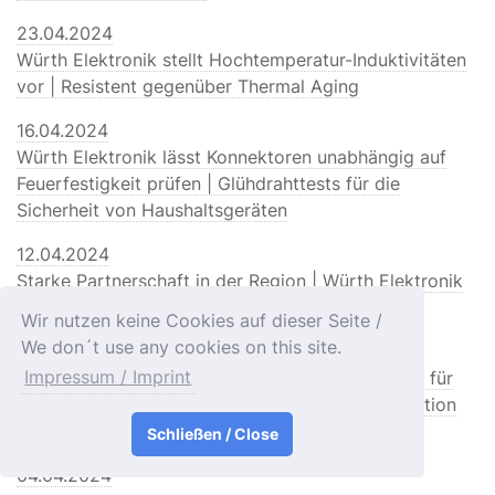
23.04.2024
Würth Elektronik stellt Hochtemperatur-Induktivitäten
vor | Resistent gegenüber Thermal Aging
16.04.2024
Würth Elektronik lässt Konnektoren unabhängig auf
Feuerfestigkeit prüfen | Glühdrahttests für die
Sicherheit von Haushaltsgeräten
12.04.2024
Starke Partnerschaft in der Region | Würth Elektronik
ist neuer Partner der Schwäbisch Hall Unicorns
Wir nutzen keine Cookies auf dieser Seite /
We don´t use any cookies on this site.
09.04.2024
Impressum / Imprint
Würth Elektronik erweitert Signalübertragerserie für
große Energiespeicher und USV | Maximale Isolation
für Batteriemanagementsysteme
Schließen / Close
04.04.2024