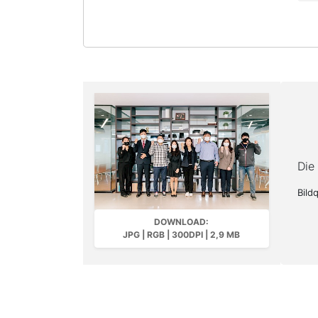
Die
Bild
DOWNLOAD:
JPG | RGB | 300DPI | 2,9 MB