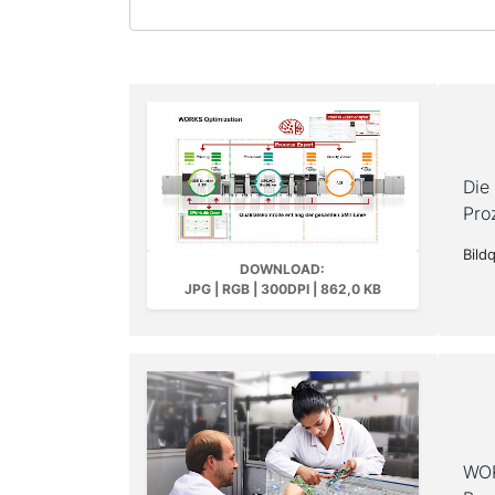
Die
Pro
Bild
DOWNLOAD:
JPG | RGB | 300DPI | 862,0 KB
WOR